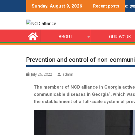
d
ვიდეოების კონკურსი: დიაბეტის მქონ
Sunday, August 9, 2026
Recent posts
ABOUT
OUR WORK
Prevention and control of non-communi
July 26, 2022
admin
The members of NCD alliance in Georgia activel
communicable diseases in Georgia”, which was
the establishment of a full-scale system of p