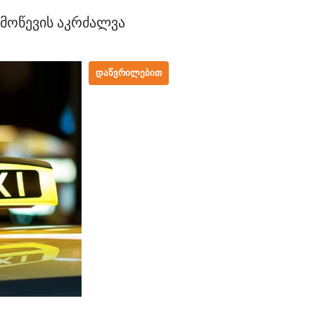
 მოწევის აკრძალვა
ᲓᲐᲬᲕᲠᲘᲚᲔᲑᲘᲗ